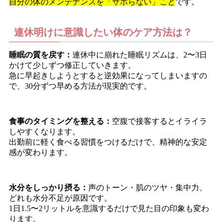
自分の体のメンテナンスを「サボらない」こと
です。
連休明けに意識したい体のケア方法は？
睡眠の質を戻す：
連休中に崩れた睡眠リズムは、2〜3日
かけて少しずつ修正していきます。
急に早起きしようとすると逆効果になってしまいますの
で、30分ずつ早める方法が現実的です。
食事のタイミングを整える：
空腹で接客するとイライラ
しやすくなります。
出勤前に軽く食べる習慣をつけるだけで、精神的な安定
感が変わります。
水分をしっかり摂る：
声のトーン・肌のツヤ・集中力、
どれも水分不足が原因です。
1日1.5〜2リットルを意識するだけで見た目の印象も変わ
ります。