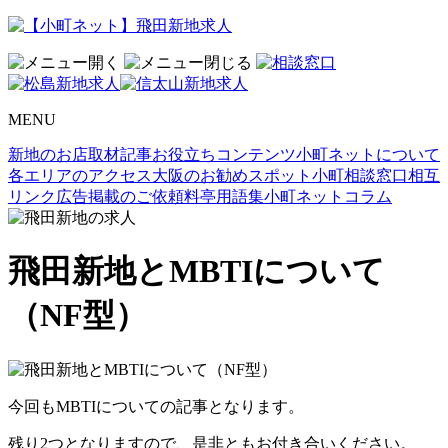
MENU
新地のお店取材記事
お役立ちコンテンツ
小町ネットについて
各エリアのアクセス
大阪のお勧めスポット
小町相談窓口
相互
リンク
広告掲載のご依頼
料亭用語集
小町ネットコラム
飛田新地とMBTIについて
（NF型）
今回もMBTIについての記事となります。
残り2つとなりますので、是非ともお付き合いください。