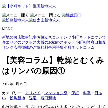
MENU
新地のお店取材記事
お役立ちコンテンツ
小町ネットについて
各エリアのアクセス
大阪のお勧めスポット
小町相談窓口
相互
リンク
広告掲載のご依頼
料亭用語集
小町ネットコラム
【美容コラム】乾燥とむくみ
はリンパの原因①
2017年3月15日
カテゴリー：
アリバイ
・
マンション寮
・
保証
・
料亭
・
日払
い
・
松島新地
・
送迎
・
飛田新地
冬は乾燥のトラブルでお悩みの方も多いと思いますが、むく