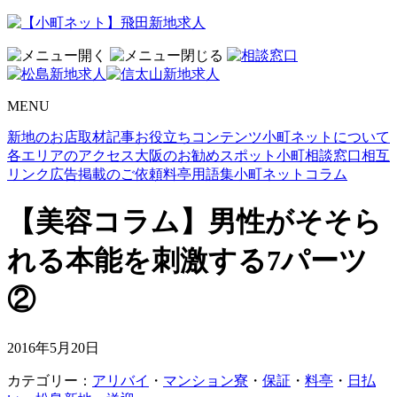
MENU
新地のお店取材記事
お役立ちコンテンツ
小町ネットについて
各エリアのアクセス
大阪のお勧めスポット
小町相談窓口
相互
リンク
広告掲載のご依頼
料亭用語集
小町ネットコラム
【美容コラム】男性がそそら
れる本能を刺激する7パーツ
②
2016年5月20日
カテゴリー：
アリバイ
・
マンション寮
・
保証
・
料亭
・
日払