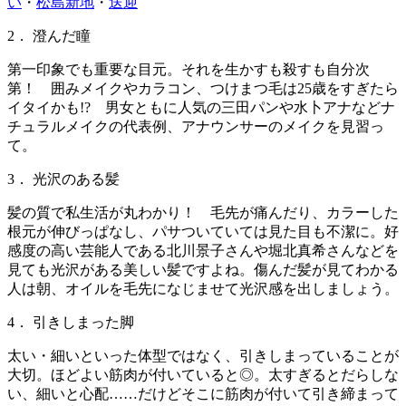
い
・
松島新地
・
送迎
2． 澄んだ瞳
第一印象でも重要な目元。それを生かすも殺すも自分次
第！ 囲みメイクやカラコン、つけまつ毛は25歳をすぎたら
イタイかも!? 男女ともに人気の三田パンや水卜アナなどナ
チュラルメイクの代表例、アナウンサーのメイクを見習っ
て。
3． 光沢のある髪
髪の質で私生活が丸わかり！ 毛先が痛んだり、カラーした
根元が伸びっぱなし、パサついていては見た目も不潔に。好
感度の高い芸能人である北川景子さんや堀北真希さんなどを
見ても光沢がある美しい髪ですよね。傷んだ髪が見てわかる
人は朝、オイルを毛先になじませて光沢感を出しましょう。
4． 引きしまった脚
太い・細いといった体型ではなく、引きしまっていることが
大切。ほどよい筋肉が付いていると◎。太すぎるとだらしな
い、細いと心配……だけどそこに筋肉が付いて引き締まって