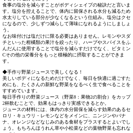
食事の塩分を減らすことがボディシェイプの秘訣だと言いま
す。塩分を控えることで、体内に留保される水分も減るため
水太りしている部分が少なくなるという仕組み。塩分はクセ
になるので、少しずつ減らして薄味になれるようにしましょ
う。
なお味付けは塩だけに限る必要はありません。レモンやスダ
チといった柑橘類の果汁を絞ったり、ハーブやスパイスをふ
んだんに使用することで塩分を減らすだけでなく、ビタミン
Cその他の栄養分をもっと積極的に摂取することができま
す。
◆手作り野菜ジュースで美しくなる！
美しいボディになるためだけでなく、毎日を快適に過ごすた
めにも、たくさんの新鮮な野菜をなるべく生で食べることを
すすめています。
毎日手作りの野菜ジュース（野菜8：果物2の割合）をカップ
2杯飲むことで、効果もはっきり実感できるとか。
ジュースの材料には、体内の水分留保を減らす効果のあるセ
ロリ・キュウリ・レモンなどをメインに、ニンジンやバナ
ナ、オレンジなどなじみのある食材をプラスするとよいでし
ょう。もちろんほうれん草や小松菜などの葉物野菜も忘れな