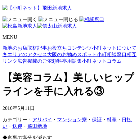
MENU
新地のお店取材記事
お役立ちコンテンツ
小町ネットについて
各エリアのアクセス
大阪のお勧めスポット
小町相談窓口
相互
リンク
広告掲載のご依頼
料亭用語集
小町ネットコラム
【美容コラム】美しいヒップ
ラインを手に入れる③
2016年5月11日
カテゴリー：
アリバイ
・
マンション寮
・
保証
・
料亭
・
日払
い
・
送迎
・
飛田新地
◆食事の塩分を減らす