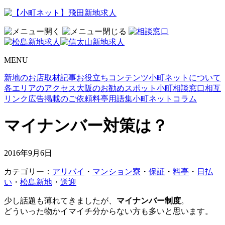
MENU
新地のお店取材記事
お役立ちコンテンツ
小町ネットについて
各エリアのアクセス
大阪のお勧めスポット
小町相談窓口
相互
リンク
広告掲載のご依頼
料亭用語集
小町ネットコラム
マイナンバー対策は？
2016年9月6日
カテゴリー：
アリバイ
・
マンション寮
・
保証
・
料亭
・
日払
い
・
松島新地
・
送迎
少し話題も薄れてきましたが、
マイナンバー制度
。
どういった物かイマイチ分からない方も多いと思います。