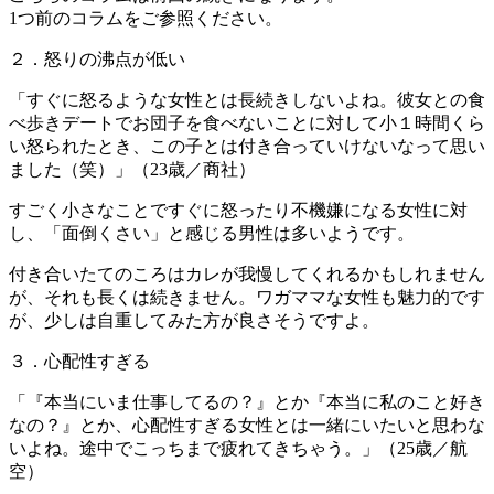
1つ前のコラムをご参照ください。
２．怒りの沸点が低い
「すぐに怒るような女性とは長続きしないよね。彼女との食
べ歩きデートでお団子を食べないことに対して小１時間くら
い怒られたとき、この子とは付き合っていけないなって思い
ました（笑）」（23歳／商社）
すごく小さなことですぐに怒ったり不機嫌になる女性に対
し、「面倒くさい」と感じる男性は多いようです。
付き合いたてのころはカレが我慢してくれるかもしれません
が、それも長くは続きません。ワガママな女性も魅力的です
が、少しは自重してみた方が良さそうですよ。
３．心配性すぎる
「『本当にいま仕事してるの？』とか『本当に私のこと好き
なの？』とか、心配性すぎる女性とは一緒にいたいと思わな
いよね。途中でこっちまで疲れてきちゃう。」（25歳／航
空）