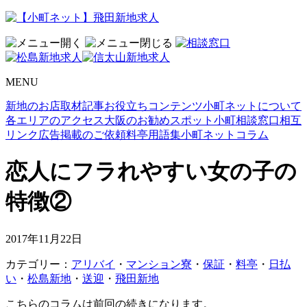
MENU
新地のお店取材記事
お役立ちコンテンツ
小町ネットについて
各エリアのアクセス
大阪のお勧めスポット
小町相談窓口
相互
リンク
広告掲載のご依頼
料亭用語集
小町ネットコラム
恋人にフラれやすい女の子の
特徴②
2017年11月22日
カテゴリー：
アリバイ
・
マンション寮
・
保証
・
料亭
・
日払
い
・
松島新地
・
送迎
・
飛田新地
こちらのコラムは前回の続きになります。