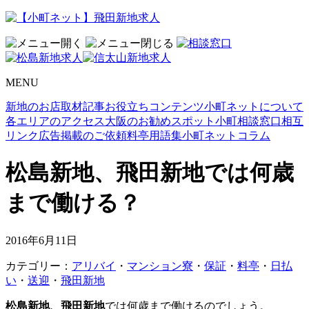
MENU
新地のお店取材記事
お役立ちコンテンツ
小町ネットについて
各エリアのアクセス
大阪のお勧めスポット
小町相談窓口
相互
リンク
広告掲載のご依頼
料亭用語集
小町ネットコラム
松島新地、飛田新地では何歳
まで働ける？
2016年6月11日
カテゴリー：
アリバイ
・
マンション寮
・
保証
・
料亭
・
日払
い
・
送迎
・
飛田新地
松島新地、飛田新地
では何歳まで働けるのでしょう。