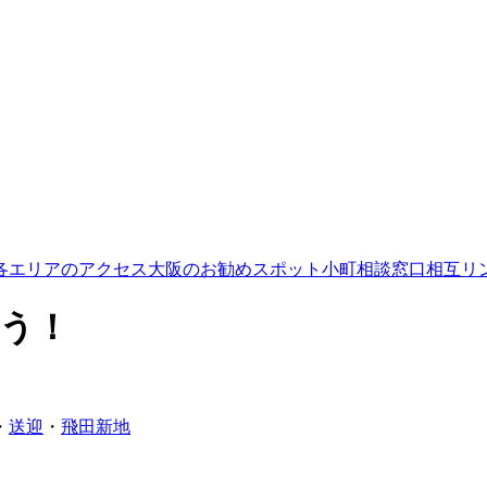
各エリアのアクセス
大阪のお勧めスポット
小町相談窓口
相互リ
よう！
・
送迎
・
飛田新地