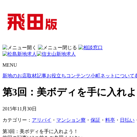
MENU
新地のお店取材記事
お役立ちコンテンツ
小町ネットについて
第3回：美ボディを手に入れ
2015年11月30日
カテゴリー：
アリバイ
・
マンション寮
・
保証
・
料亭
・
日払い
第3回：美ボディを手に入れよう！