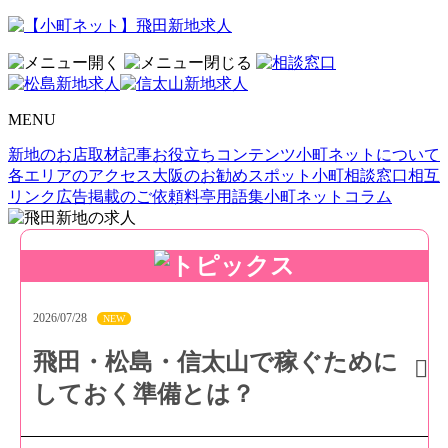
MENU
新地のお店取材記事
お役立ちコンテンツ
小町ネットについて
各エリアのアクセス
大阪のお勧めスポット
小町相談窓口
相互
リンク
広告掲載のご依頼
料亭用語集
小町ネットコラム
2026/07/28
NEW
飛田・松島・信太山で稼ぐために
しておく準備とは？