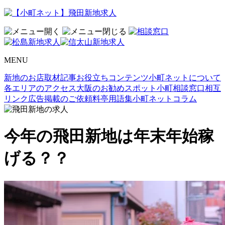
MENU
新地のお店取材記事
お役立ちコンテンツ
小町ネットについて
各エリアのアクセス
大阪のお勧めスポット
小町相談窓口
相互
リンク
広告掲載のご依頼
料亭用語集
小町ネットコラム
今年の飛田新地は年末年始稼
げる？？