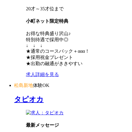
20才～35才位まで
小町ネット限定特典
お得な特典盛り沢山♪
特別待遇で採用中◎
↓ ↓ ↓
★通常のコースバック＋ααα！
★採用祝金プレゼント
★出勤の融通がききやすい
求人詳細を見る
松島新地
体験OK
タピオカ
最新メッセージ