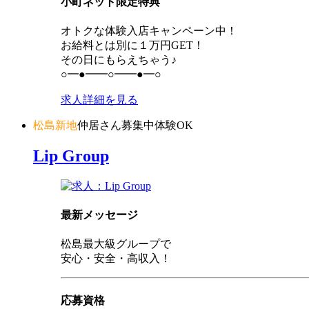
小町ネット限定特典
オトクな体験入店キャンペーン中！
お給料とは別に１万円GET！
その日にもらえちゃう♪
○━●━━○━━●━○
求人詳細を見る
松島新地
仲居さん募集中
体験OK
Lip Group
最新メッセージ
松島最大級グループで
安心・安全・高収入！
応募資格