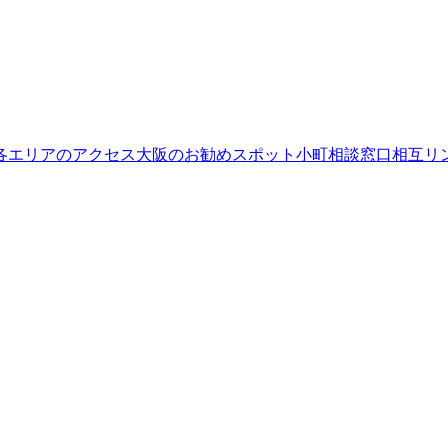
各エリアのアクセス
大阪のお勧めスポット
小町相談窓口
相互リ