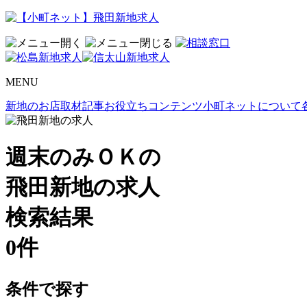
MENU
新地のお店取材記事
お役立ちコンテンツ
小町ネットについて
週末のみＯＫの
飛田新地の求人
検索結果
0
件
条件で探す