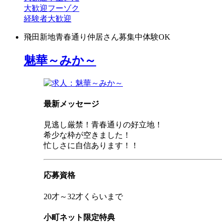
大歓迎
フーゾク
経験者大歓迎
飛田新地
青春通り
仲居さん募集中
体験OK
魅華～みか～
最新メッセージ
見逃し厳禁！青春通りの好立地！
希少な枠が空きました！
忙しさに自信あります！！
応募資格
20才～32才くらいまで
小町ネット限定特典