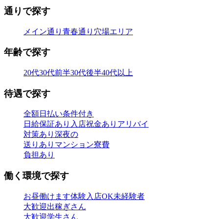
通りで探す
メイン通り
青春通り
穴場エリア
年齢で探す
20代
30代前半
30代後半
40代以上
待遇で探す
全額日払い
条件付き
日給保証あり
入店祝金あり
アリバイ
対策あり
深夜の
送りあり
マンション寮費
負担あり
働く環境で探す
お昼働けます
体験入店OK
未経験者
大歓迎
出稼ぎさん
大歓迎
学生さん