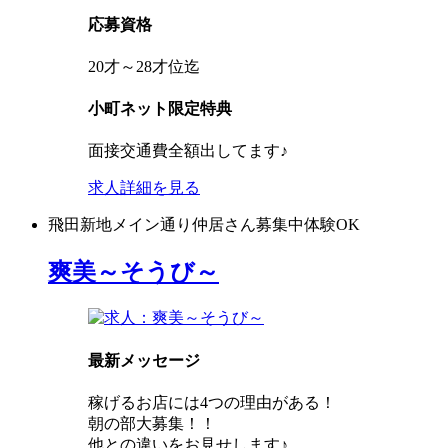
応募資格
20才～28才位迄
小町ネット限定特典
面接交通費全額出してます♪
求人詳細を見る
飛田新地
メイン通り
仲居さん募集中
体験OK
爽美～そうび～
最新メッセージ
稼げるお店には4つの理由がある！
朝の部大募集！！
他との違いをお見せします♪