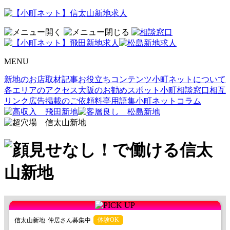
MENU
新地のお店取材記事
お役立ちコンテンツ
小町ネットについて
各エリアのアクセス
大阪のお勧めスポット
小町相談窓口
相互
リンク
広告掲載のご依頼
料亭用語集
小町ネットコラム
体験OK
信太山新地
仲居さん募集中