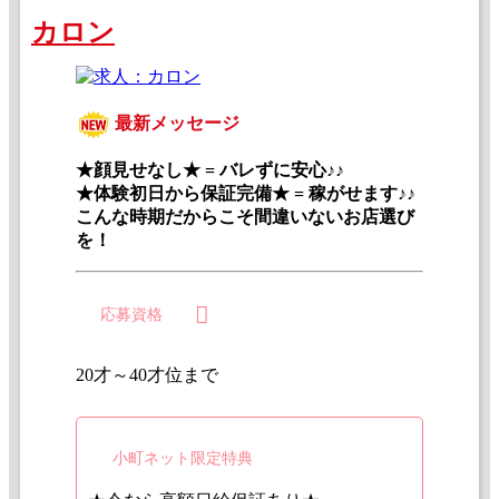
カロン
最新メッセージ
★顔見せなし★ = バレずに安心♪♪
★体験初日から保証完備★ = 稼がせます♪♪
こんな時期だからこそ間違いないお店選び
を！
応募資格
20才～40才位まで
小町ネット限定特典