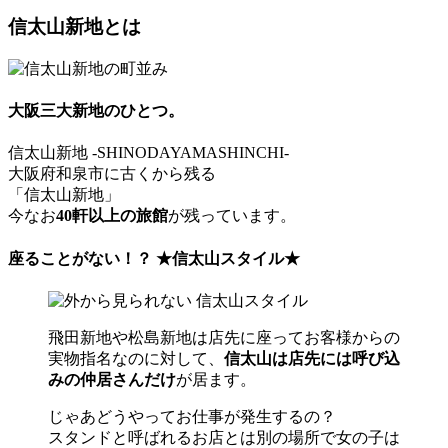
信太山新地とは
大阪三大新地のひとつ。
信太山新地 -SHINODAYAMASHINCHI-
大阪府和泉市に古くから残る
「信太山新地」
今なお
40軒以上の旅館
が残っています。
座ることがない！？ ★信太山スタイル★
飛田新地や松島新地は店先に座ってお客様からの
実物指名なのに対して、
信太山は店先には呼び込
みの仲居さんだけ
が居ます。
じゃあどうやってお仕事が発生するの？
スタンドと呼ばれるお店とは別の場所で女の子は