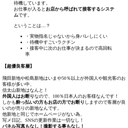
待機しています。
お仕事が入ると
お店から呼ばれて接客するシステ
ム
です。
ということは…？
・実物指名じゃないから身バレしにくい
・待機中すごいラクチン
・接客中に次のお仕事が決まるので高回転
率
【超優良客層】
飛田新地や松島新地はいまや50％以上が外国人や観光客のお
客様が多い中、
信太山新地はなんと！
外国人はお断り
なので、100％日本人のお客様なんです！
しかも
酔っ払いの方もお店の方でお断り
しますので客層が良
いのが売りの新地なんです。
他新地と同じでホームページがない為、
写メ日記、SNSの更新作業は一切なし！
パネル写真もなし！撮影する事もなし！