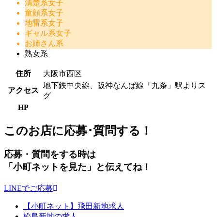
清楚系女子
童顔系女子
地雷系女子
ギャル系女子
お姉さん系
熟女系
住所
大阪市西区
地下鉄中央線、阪神なんば線「九条」駅よりス
アクセス
グ
HP
このお店に応募･質問する！
応募・質問をする時は
「小町ネットを見た」
と伝えてね！
LINEでご応募
【小町ネット】飛田新地求人
松島新地の求人