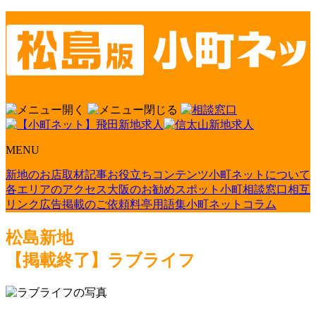
MENU
新地のお店取材記事
お役立ちコンテンツ
小町ネットについて
各エリアのアクセス
大阪のお勧めスポット
小町相談窓口
相互
リンク
広告掲載のご依頼
料亭用語集
小町ネットコラム
松島新地
【掲載終了】ラブライフ