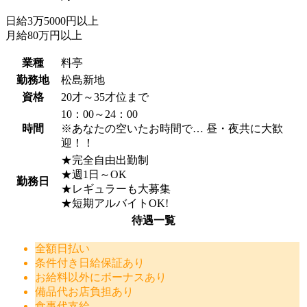
日給3万5000円以上
月給80万円以上
業種
料亭
勤務地
松島新地
資格
20才～35才位まで
10：00～24：00
時間
※あなたの空いたお時間で… 昼・夜共に大歓
迎！！
★完全自由出勤制
★週1日～OK
勤務日
★レギュラーも大募集
★短期アルバイトOK!
待遇一覧
全額日払い
条件付き日給保証あり
お給料以外にボーナスあり
備品代お店負担あり
食事代支給