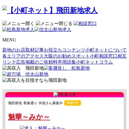
MENU
新地のお店取材記事
お役立ちコンテンツ
小町ネットについて
各エリアのアクセス
大阪のお勧めスポット
小町相談窓口
相互
リンク
広告掲載のご依頼
料亭用語集
小町ネットコラム
体験OK
飛田新地
青春通り
仲居さん募集中
魅華～みか～