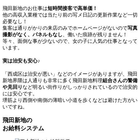
飛田新地のお仕事は
短時間接客で高単価！
他の高収入業種では当たり前の写メ日記の更新作業など一切
必要なし！
集客は通りがかりの来店のみでホームページがないので
写真
撮影がなく、パネルもなし
、働いた痕跡が残りません！
等々、面倒な事が少ないので、女の子に人気の仕事となって
います。
実は治安も安心♪
「西成区は治安が悪い」などのイメージがありますが、飛田
新地界隈は人通りも非常に多く飛田新地料理
組合さんの警備
や見回り
など明るい街作りがしっかりされているので治安的
には安心です。
堺筋より西側や南側の薄暗い小道を歩くなどは避けた方がい
いですね。
飛田新地の
お給料システム