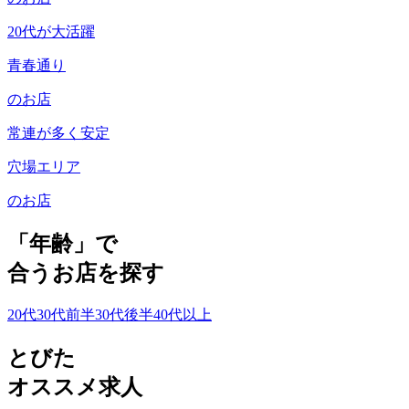
20代が大活躍
青春通り
のお店
常連が多く安定
穴場エリア
のお店
「年齢」で
合うお店を探す
20代
30代前半
30代後半
40代以上
とびた
オススメ求人