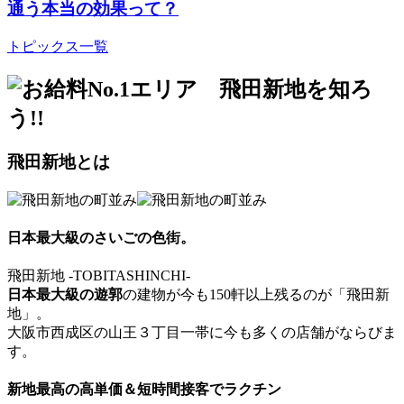
通う本当の効果って？
トピックス一覧
飛田新地とは
日本最大級のさいごの色街。
飛田新地 -TOBITASHINCHI-
日本最大級の遊郭
の建物が今も150軒以上残るのが「飛田新
地」。
大阪市西成区の山王３丁目一帯に今も多くの店舗がならびま
す。
新地最高の高単価＆短時間接客でラクチン