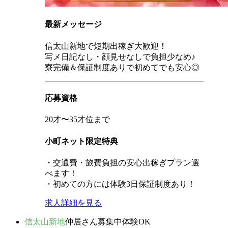
最新メッセージ
信太山新地で短期出稼ぎ大歓迎！
写メ日記なし・顔見せなしで負担少なめ♪
寮完備＆保証制度ありで初めてでも安心◎
応募資格
20才〜35才位まで
小町ネット限定特典
・交通費・旅費負担の安心出稼ぎプラン選
べます！
・初めての方には体験3日保証制度あり！
求人詳細を見る
信太山新地
仲居さん募集中
体験OK