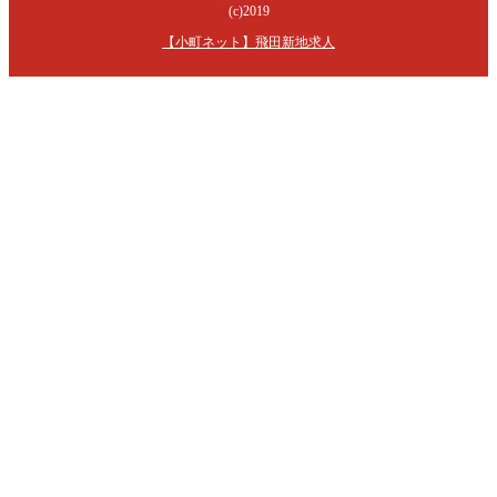
(c)2019
【小町ネット】飛田新地求人