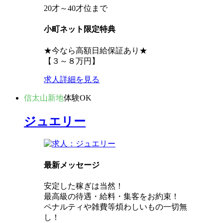
20才～40才位まで
小町ネット限定特典
★今なら高額日給保証あり★
【３～８万円】
求人詳細を見る
信太山新地
体験OK
ジュエリー
最新メッセージ
安定した稼ぎは当然！
最高級の待遇・給料・集客をお約束！
ペナルティや雑費等煩わしいもの一切無
し！