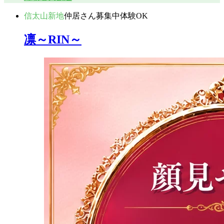
信太山新地
仲居さん募集中
体験OK
凛～RIN～