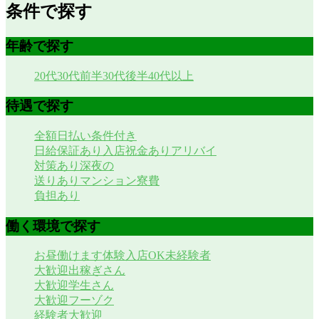
条件で探す
年齢で探す
20代
30代前半
30代後半
40代以上
待遇で探す
全額日払い
条件付き
日給保証あり
入店祝金あり
アリバイ
対策あり
深夜の
送りあり
マンション寮費
負担あり
働く環境で探す
お昼働けます
体験入店OK
未経験者
大歓迎
出稼ぎさん
大歓迎
学生さん
大歓迎
フーゾク
経験者大歓迎