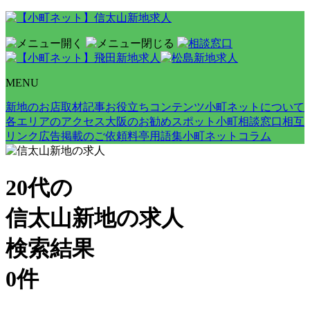
MENU
新地のお店取材記事
お役立ちコンテンツ
小町ネットについて
各エリアのアクセス
大阪のお勧めスポット
小町相談窓口
相互
リンク
広告掲載のご依頼
料亭用語集
小町ネットコラム
20代の
信太山新地の求人
検索結果
0
件