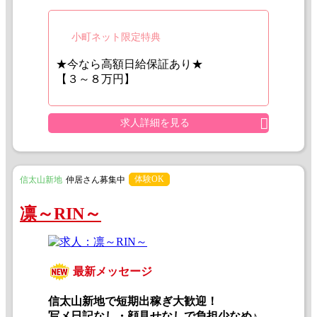
小町ネット限定特典
★今なら高額日給保証あり★
【３～８万円】
求人詳細を見る
体験OK
信太山新地
仲居さん募集中
凛～RIN～
最新メッセージ
信太山新地で短期出稼ぎ大歓迎！
写メ日記なし・顔見せなしで負担少なめ♪