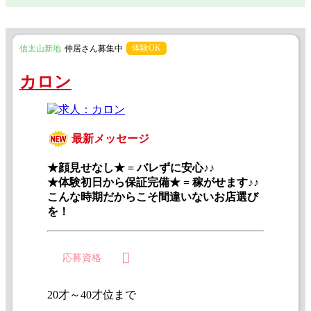
体験OK
信太山新地
仲居さん募集中
カロン
最新メッセージ
★顔見せなし★ = バレずに安心♪♪
★体験初日から保証完備★ = 稼がせます♪♪
こんな時期だからこそ間違いないお店選び
を！
応募資格
20才～40才位まで