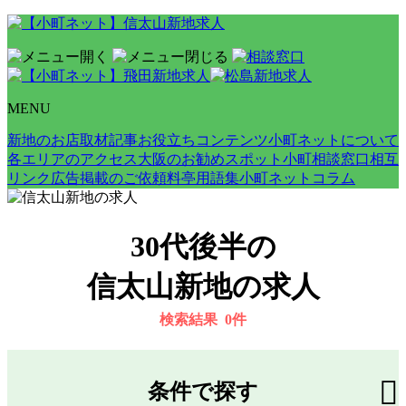
MENU
新地のお店取材記事
お役立ちコンテンツ
小町ネットについて
各エリアのアクセス
大阪のお勧めスポット
小町相談窓口
相互
リンク
広告掲載のご依頼
料亭用語集
小町ネットコラム
30代後半の
信太山新地の求人
検索結果
0
件
条件で探す