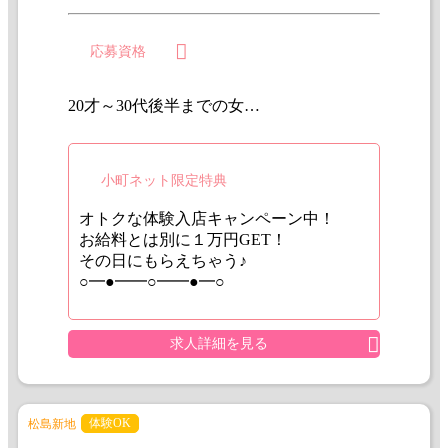
応募資格
20才～30代後半までの女性大歓迎です!! 未経験、経験者問いません。 出戻り大歓迎!!
小町ネット限定特典
オトクな体験入店キャンペーン中！
お給料とは別に１万円GET！
その日にもらえちゃう♪
○━●━━○━━●━○
求人詳細を見る
体験OK
松島新地