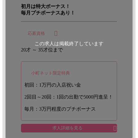
初月は特大ボーナス！
毎月プチボーナスあり！
応募資格
この求人は掲載終了しています
20才 ～ 35才位まで
小町ネット限定特典
初回：1万円の入店祝い金
2回目～20回：1回の出勤で5000円進呈！
毎月：3万円程度のプチボーナス
求人詳細を見る