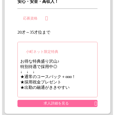
安心・安全・高収入！
応募資格
20才～35才位まで
小町ネット限定特典
お得な特典盛り沢山♪
特別待遇で採用中◎
↓ ↓ ↓
★通常のコースバック＋ααα！
★採用祝金プレゼント
★出勤の融通がききやすい
求人詳細を見る