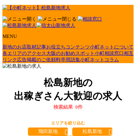
MENU
新地のお店取材記事
お役立ちコンテンツ
小町ネットについて
各エリアのアクセス
大阪のお勧めスポット
小町相談窓口
相互
リンク
広告掲載のご依頼
料亭用語集
小町ネットコラム
松島新地の
出稼ぎさん大歓迎の求人
検索結果
0
件
エリアを絞り込む
飛田新地
松島新地