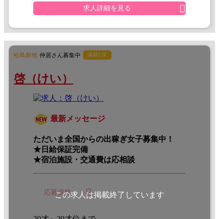
求人詳細を見る
体験OK
松島新地
仲居さん募集中
啓（けい）
最新メッセージ
ただいま全国からの出稼ぎ女子募集中！
★日給保証完備
★宿泊施設・交通費は応相談
応募資格
この求人は掲載終了しています
20才～30才位まで