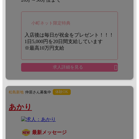
小町ネット限定特典
入店後は毎日が祝金をプレゼント！！！
1日5,000円を20日間支給しています
※最高10万円支給
求人詳細を見る
体験OK
松島新地
仲居さん募集中
あかり
最新メッセージ