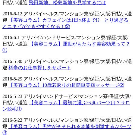
日払い/送迎
飛田新地、松島新地を見学するには
2016-6-12 アリバイ/ヘルス/マンション寮/保証/大阪/日払い/送
迎
【美容コラム】カフェインは1日○杯まで!? とり過ぎる
とニキビができやすくなる！②
2016-6-1 アリバイ/ハンドサービス/マンション寮/保証/大阪/
日払い/送迎
【美容コラム】運動がもたらす美容効果って？
①
2016-5-30 アリバイ/ヘルス/マンション寮/保証/大阪/日払い/送
迎
料亭のお仕事探しをサポート
2016-5-29 アリバイ/ヘルス/マンション寮/保証/大阪/日払い/送
迎
【美容コラム】10歳若返りの超簡単美顔マッサージ②
2016-5-23 アリバイ/ハンドサービス/マンション寮/保証/大阪/
日払い/送迎
【美容コラム】最初に選ぶべきパーツは？サロ
ン脱毛①
2016-5-22 アリバイ/ヘルス/マンション寮/保証/大阪/日払い/送
迎
【美容コラム】男性がそそられる本能を刺激する7パーツ
③