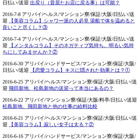
日払い/送迎
出戻り（昔居たお店に戻る事）は可能？
2016-7-8 アリバイ/ヘルス/マンション寮/保証/大阪/日払い/送
迎
【美容コラム】シャワー派の人必見 湯船で体を温めると
良いこと尽くし？③
2016-7-4 アリバイ/ヘルス/マンション寮/保証/大阪/日払い/送
迎
【メンタルコラム】そのネガティブ気持ち。明るい気持
ちにしてみませんか？②
2016-6-30 アリバイ/ハンドサービス/マンション寮/保証/大阪/
日払い/送迎
【恋愛コラム】キスに隠された効果とは？①
2016-6-25 アリバイ/ヘルス/マンション寮/保証/大阪/日払い/送
迎
飛田新地、松島新地の送迎って本当にあるの？
2016-6-22 アリバイ/マンション寮/保証/大阪/料亭/日払い/送迎
松島新地、飛田新地と他の仕事の給料比較
2016-6-21 アリバイ/ヘルス/マンション寮/保証/大阪/日払い/送
迎
【美容コラム】寂しい女子は太る？②
2016-6-16 アリバイ/ハンドサービス/マンション寮/保証/大阪/