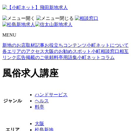
MENU
新地のお店取材記事
お役立ちコンテンツ
小町ネットについて
各エリアのアクセス
大阪のお勧めスポット
小町相談窓口
相互
リンク
広告掲載のご依頼
料亭用語集
小町ネットコラム
風俗求人講座
ハンドサービス
ジャンル
ヘルス
料亭
大阪
エリア
松島新地