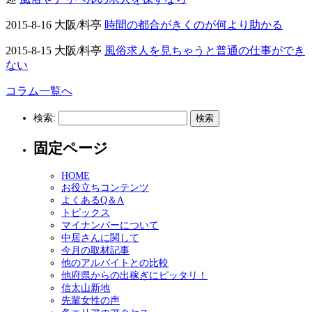
2015-8-16 大阪/料亭
時間の都合がきくのが何より助かる
2015-8-15 大阪/料亭
風俗求人を見ちゃうと普通の仕事ができ
ない
コラム一覧へ
検索:
固定ページ
HOME
お役立ちコンテンツ
よくあるQ＆A
トピックス
マイナンバーについて
中居さんに関して
今月の取材記事
他のアルバイトとの比較
他府県からの出稼ぎにピッタリ！
信太山新地
先輩女性の声