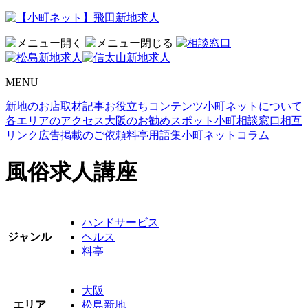
MENU
新地のお店取材記事
お役立ちコンテンツ
小町ネットについて
各エリアのアクセス
大阪のお勧めスポット
小町相談窓口
相互
リンク
広告掲載のご依頼
料亭用語集
小町ネットコラム
風俗求人講座
ハンドサービス
ジャンル
ヘルス
料亭
大阪
エリア
松島新地