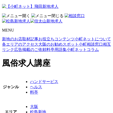
MENU
新地のお店取材記事
お役立ちコンテンツ
小町ネットについて
各エリアのアクセス
大阪のお勧めスポット
小町相談窓口
相互
リンク
広告掲載のご依頼
料亭用語集
小町ネットコラム
風俗求人講座
ハンドサービス
ジャンル
ヘルス
料亭
大阪
エリア
松島新地