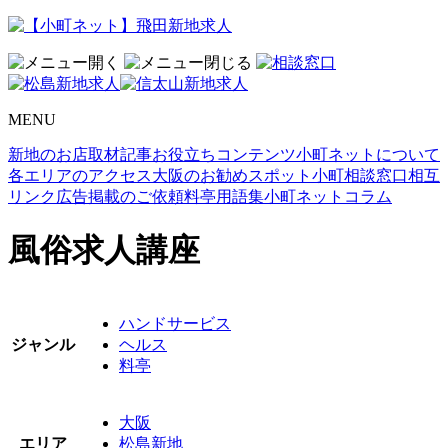
MENU
新地のお店取材記事
お役立ちコンテンツ
小町ネットについて
各エリアのアクセス
大阪のお勧めスポット
小町相談窓口
相互
リンク
広告掲載のご依頼
料亭用語集
小町ネットコラム
風俗求人講座
ハンドサービス
ジャンル
ヘルス
料亭
大阪
エリア
松島新地